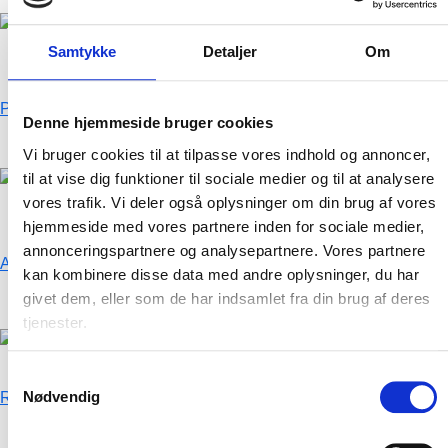
SE HER
Samtykke
Detaljer
Om
Parasol
Denne hjemmeside bruger cookies
OBS. D
er er en opstartspris på 350kr
Vi bruger cookies til at tilpasse vores indhold og annoncer,
til at vise dig funktioner til sociale medier og til at analysere
SE HER
vores trafik. Vi deler også oplysninger om din brug af vores
hjemmeside med vores partnere inden for sociale medier,
annonceringspartnere og analysepartnere. Vores partnere
A-frame & hi-fix banner
kan kombinere disse data med andre oplysninger, du har
givet dem, eller som de har indsamlet fra din brug af deres
OBS. D
er er en opstartspris på 350kr
tjenester.
SE HER
Samtykkevalg
Nødvendig
Reklameflag
OBS. D
er er en opstartspris på 350kr