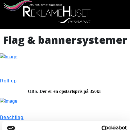
Flag & bannersystemer
SE HER
Roll up
OBS. D
er er en opstartspris på 350kr
SE HER
Beachflag
OBS. D
er er en opstartspris på 350kr