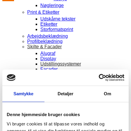
Nøgleringe
Print & Etiketter
Udskårne tekster
Etiketter
Storformatsprint
Arbejdsbeklædning
Profilbeklædning
Skilte & Facader
Alugraf
Display
Udstillingssystemer
Facader
Flag & Bannersystemer
Roll Up
Beach Flag
Parasol
Samtykke
Detaljer
Om
Reklameflag
A-frame & Hi-fix banner
Bilreklamer & Solfilm
Denne hjemmeside bruger cookies
Diverse
Trykprislister
Vi bruger cookies til at tilpasse vores indhold og
ÅBNINGSTIDER
Bolsjer
annoncer, til at vise dig funktioner til sociale medier og til