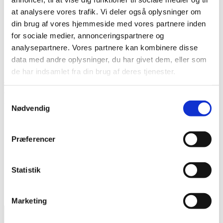
Krus
at analysere vores trafik. Vi deler også oplysninger om
Stempler
Mandag-torsdag: 08.00-16.30
Pokaler
din brug af vores hjemmeside med vores partnere inden
Fredag: 08.00-14.30
Balloner & Badges
for sociale medier, annonceringspartnere og
Lørdag-søndag: Lukket
analysepartnere. Vores partnere kan kombinere disse
BRUG FOR HJÆLP?
data med andre oplysninger, du har givet dem, eller som
OM OS
de har indsamlet fra din brug af deres tjenester.
Vi sidder klar ved telefonerne
Om Reklamehuset
til at vejlede og rådgive.
Samtykkevalg
Kontakt os
Giv os et kald på
+45 74 74 44 00
.
Nødvendig
Presse
GDPR
FØLG OS PÅ FACEBOOK
Cookieerklæring
Præferencer
Statistik
Marketing
Reklamehuset - Persang ApS - Lundsbjerg Industrivej 47,
6200 Aabenraa - CVR-nr: 39550342