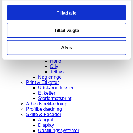
LOGIN
Forside
Tillad alle
Produkter
Gave- & Reklameartikler
Gavekataloger
Kuglepenne
Tillad valgte
Baron
Ducal
Semyr
Afvis
Raja
Pier
Hallo
Olly
Tethys
Nøgleringe
Print & Etiketter
Udskårne tekster
Etiketter
Storformatsprint
Arbejdsbeklædning
Profilbeklædning
Skilte & Facader
Alugraf
Display
Udstillingssystemer