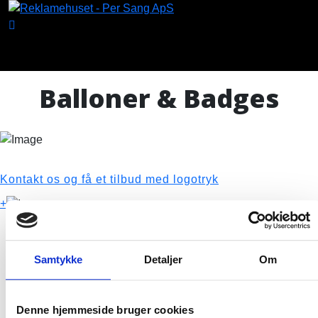
Balloner & Badges
SE HER
Kontakt os og få et tilbud med logotryk
+
SE HER
OBS. D
er er en opstartspris på 350kr
Samtykke
Detaljer
Om
Denne hjemmeside bruger cookies